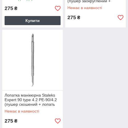
(пушер заокруглений +
відігнута лопасть)
275
Немає в наявності
₴
275
₴
Купити
Лопатка манікюрна Staleks
Expert 90 type 4.2 PE-90/4.2
(пушер скошений + лопать
відігнута)
Немає в наявності
275
₴