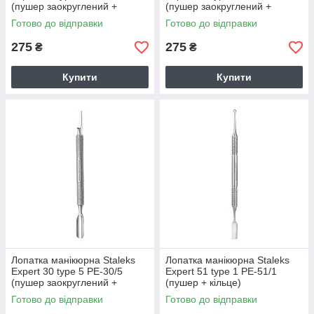
(пушер заокруглений +
(пушер заокруглений +
топірець)
лопать відігнута, для правши)
Готово до відправки
Готово до відправки
275
275
₴
₴
Купити
Купити
Лопатка манікюрна Staleks
Лопатка манікюрна Staleks
Expert 30 type 5 PE-30/5
Expert 51 type 1 PE-51/1
(пушер заокруглений +
(пушер + кільце)
лопать широка)
Готово до відправки
Готово до відправки