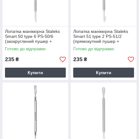
Лопатка манікюрна Staleks
Лопатка манікюрна Staleks
Smart 50 type 6 PS-50/6
Smart 51 type 2 PS-51/2
(заокруглений пушер +
(прямокутний пушер +
лопать відігнута)
топірець PE-11/2)
Готово до відправки
Готово до відправки
235
235
₴
₴
Купити
Купити