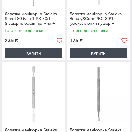
Лопатка манікюрна Staleks
Лопатка манікюрна Staleks
Smart 80 type 1 PS-80/1
Beauty&Care PBC-30/1
(пушер плоский прямий +
(заокруглений пушер +
кільце)
топірець)
Готово до відправки
Готово до відправки
235
175
₴
₴
Купити
Купити
Лопатка манікюрна Staleks
Лопатка манікюрна Staleks