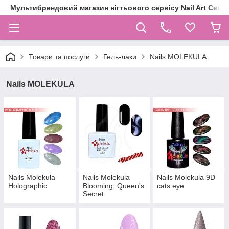
Мультибрендовий магазин нігтьового сервісу Nail Art Centr
Товари та послуги
Гель-лаки
Nails MOLEKULA
Nails MOLEKULA
Nails Molekula
Nails Molekula
Nails Molekula 9D
Holographic
Blooming, Queen's
cats eye
Secret