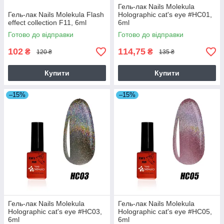
Гель-лак Nails Molekula
Гель-лак Nails Molekula Flash
Holographic cat's eye #HC01,
effect collection F11, 6ml
6ml
Готово до відправки
Готово до відправки
102
114,75
₴
₴
120 ₴
135 ₴
Купити
Купити
–15%
–15%
Гель-лак Nails Molekula
Гель-лак Nails Molekula
Holographic cat's eye #HC03,
Holographic cat's eye #HC05,
6ml
6ml