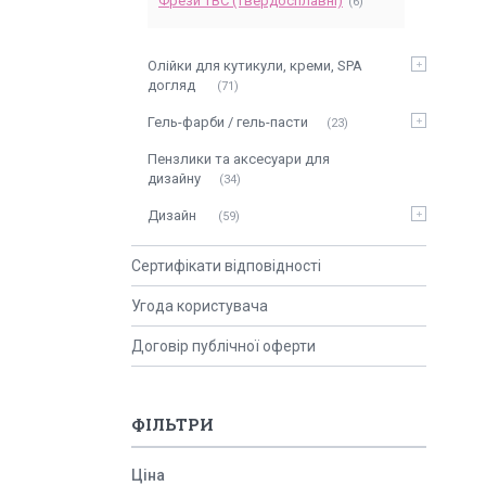
Фрези ТВС (твердосплавні)
6
Олійки для кутикули, креми, SPA
догляд
71
Гель-фарби / гель-пасти
23
Пензлики та аксесуари для
дизайну
34
Дизайн
59
Сертифікати відповідності
Угода користувача
Договір публічної оферти
ФІЛЬТРИ
Ціна