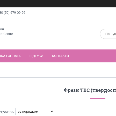
80 (50) 679-09-99
зин
rt Centre
КА І ОПЛАТА
ВІДГУКИ
КОНТАКТИ
Фрези ТВС (твердосп