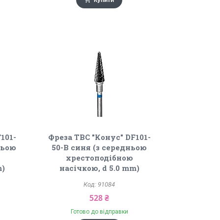
Купити
101-
Фреза ТВС "Конус" DF101-
ньою
50-B синя (з середньою
хрестоподібною
m)
насічкою, d 5.0 mm)
91084
528 ₴
Готово до відправки