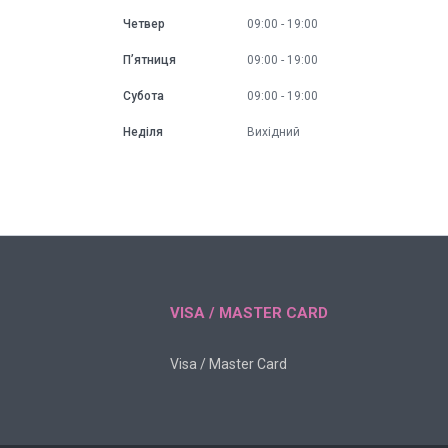
Четвер
09:00
19:00
Пʼятниця
09:00
19:00
Субота
09:00
19:00
Неділя
Вихідний
VISA / MASTER CARD
Visa / Master Card