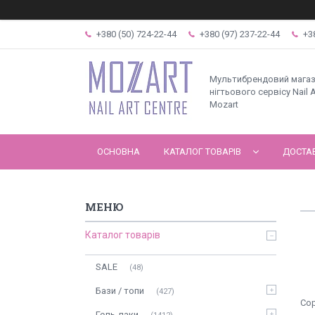
+380 (50) 724-22-44
+380 (97) 237-22-44
+3
Мультибрендовий мага
нігтьового сервісу Nail A
Mozart
ОСНОВНА
КАТАЛОГ ТОВАРІВ
ДОСТАВ
Каталог товарів
SALE
48
Бази / топи
427
Гель-лаки