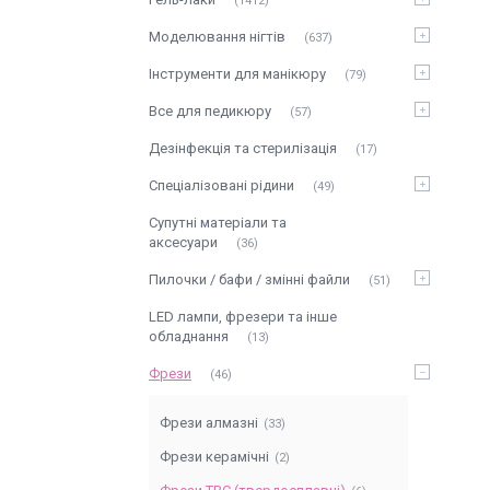
1412
Моделювання нігтів
637
Інструменти для манікюру
79
Все для педикюру
57
Дезінфекція та стерилізація
17
Спеціалізовані рідини
49
Супутні матеріали та
аксесуари
36
Пилочки / бафи / змінні файли
51
LED лампи, фрезери та інше
обладнання
13
Фрези
46
Фрези алмазні
33
Фрези керамічні
2