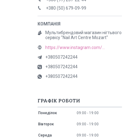
+380 (50) 679-09-99
Мультибрендовий магазин нігтьвого
сервісу "Nail Art Centre Mozart"
https://www.instagram.com/mozart_nail
+380507242244
+380507242244
+380507242244
ГРАФІК РОБОТИ
Понеділок
09:00
19:00
Вівторок
09:00
19:00
Середа
09:00
19:00