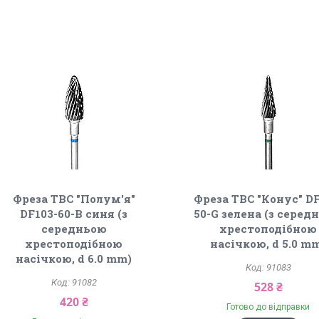
Фреза ТВС "Полум'я"
Фреза ТВС "Конус" DF
DF103-60-B синя (з
50-G зелена (з серед
середньою
хрестоподібною
хрестоподібною
насічкою, d 5.0 m
насічкою, d 6.0 mm)
91083
91082
528 ₴
420 ₴
Готово до відправки