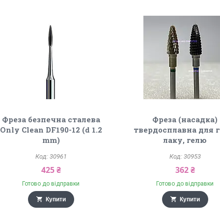
Фреза безпечна сталева
Фреза (насадка)
Only Clean DF190-12 (d 1.2
твердосплавна для г
mm)
лаку, гелю
30961
30953
425 ₴
362 ₴
Готово до відправки
Готово до відправки
Купити
Купити