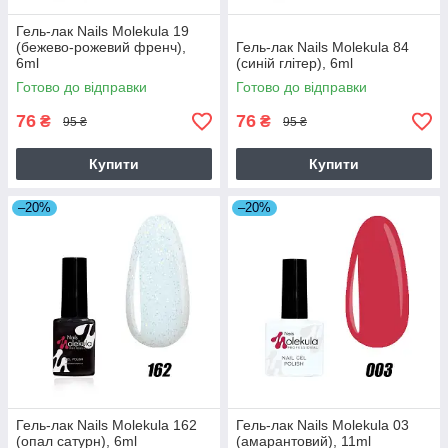
Гель-лак Nails Molekula 19
(бежево-рожевий френч),
Гель-лак Nails Molekula 84
6ml
(синій глітер), 6ml
Готово до відправки
Готово до відправки
76
76
₴
₴
95 ₴
95 ₴
Купити
Купити
–20%
–20%
Гель-лак Nails Molekula 162
Гель-лак Nails Molekula 03
(опал сатурн), 6ml
(амарантовий), 11ml