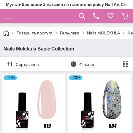
Мультибрендовий магазин нігтьового сервісу Nail Art Centr
Товари та послуги
Гель-лаки
Nails MOLEKULA
Na
Nails Molekula Basic Collection
Сортування
0
Фільтри
–20%
–20%