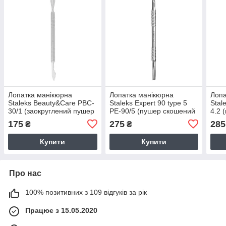
Лопатка манікюрна
Лопатка манікюрна
Лопа
Staleks Beauty&Care PBC-
Staleks Expert 90 type 5
Stal
30/1 (заокруглений пушер
PE-90/5 (пушер скошений
4.2 
+ топірець)
+ пушер прямий)
вузь
175
275
285
₴
₴
Купити
Купити
Про нас
100% позитивних з 109 відгуків за рік
Працює з 15.05.2020