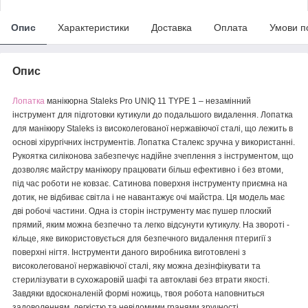
Опис
Характеристики
Доставка
Оплата
Умови п
Опис
Лопатка
манікюрна Staleks Pro UNIQ 11 TYPE 1 – незамінний
інструмент для підготовки кутикули до подальшого видалення. Лопатка
для манікюру Staleks із високолегованої нержавіючої сталі, що лежить в
основі хірургічних інструментів. Лопатка Сталекс зручна у використанні.
Рукоятка силіконова забезпечує надійне зчеплення з інструментом, що
дозволяє майстру манікюру працювати більш ефективно і без втоми,
під час роботи не ковзає. Сатинова поверхня інструменту приємна на
дотик, не відбиває світла і не навантажує очі майстра. Ця модель має
дві робочі частини. Одна із сторін інструменту має пушер плоский
прямий, яким можна безпечно та легко відсунути кутикулу. На звороті -
кільце, яке використовується для безпечного видалення птеригії з
поверхні нігтя. Інструменти даного виробника виготовлені з
високолегованої нержавіючої сталі, яку можна дезінфікувати та
стерилізувати в сухожаровій шафі та автоклаві без втрати якості.
Завдяки вдосконаленій формі ножиць, твоя робота наповниться
задоволенням, легкістю та невідомими гранями зручності.