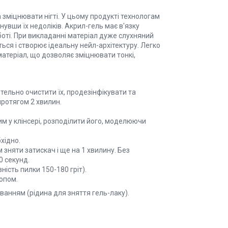
а зміцнювати нігті. У цьому продукті технологам
нувши їх недоліків. Акрил-гель має в'язку
оті. При викладанні матеріал дуже слухняний
ться і створює ідеальну нейл-архітектуру. Легко
- матеріал, що дозволяє зміцнювати тонкі,
тельно очистити їх, продезінфікувати та
протягом 2 хвилин.
им у клінсері, розподілити його, моделюючи
хідно.
м зняти затискач і ще на 1 хвилину. Без
0 секунд.
ість пилки 150-180 гріт).
опом.
анням (рідина для зняття гель-лаку).