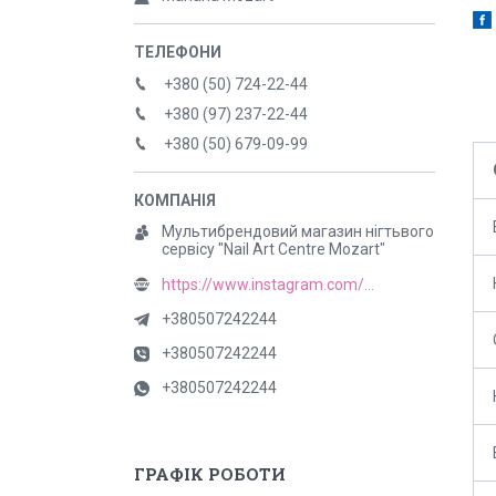
+380 (50) 724-22-44
+380 (97) 237-22-44
+380 (50) 679-09-99
Мультибрендовий магазин нігтьвого
сервісу "Nail Art Centre Mozart"
https://www.instagram.com/mozart_nail
+380507242244
+380507242244
+380507242244
ГРАФІК РОБОТИ