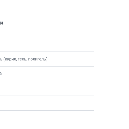
и
ь (акрил, гель, полигель)
й