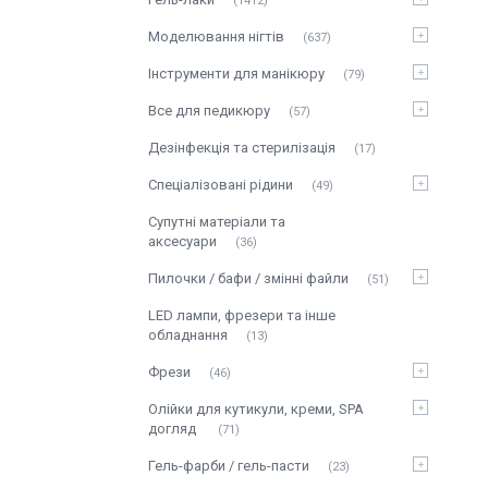
1412
Моделювання нігтів
637
Інструменти для манікюру
79
Все для педикюру
57
Дезінфекція та стерилізація
17
Спеціалізовані рідини
49
Супутні матеріали та
аксесуари
36
Пилочки / бафи / змінні файли
51
LED лампи, фрезери та інше
обладнання
13
Фрези
46
Олійки для кутикули, креми, SPA
догляд
71
Гель-фарби / гель-пасти
23