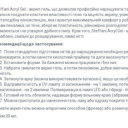
ffani Acryl Gel - акрил-гель, що дозволяє професійно нарощувати т
лося поєднати еластичні властивості гелю та міцність акрилу, уник
стоподібну консистенцію, яка гарантує максимальний комфорт у роб
ам пензлика, не тече, зберігає пластичність, рівномірно розподіляє
илюється і не утворює дрібного пилу. Крім того, Steffani Acryl Gel 
аблені, схильні до розшарування, ламкі нігті.
комендації щодо застосування:
Після стандартної підготовки нігтів до нарощування необхідно ре
знежирити, а потім нанести кислотний праймер та дати висохнути 
Встановити форми. За бажання можна працювати і без них.
Набрати і викласти акрил-гель, а потім пензликом, добре змочен
ніготь.
Затиснути арку (можна використовувати затискач), якщо це необ
Відправити ніготь в UV-лампу: із затисканням - на 1 хвилину, поті
затискання - на 2 хвилини. Полімеризація в лампі LED або гібриді - 6
Готовий ніготь обпилити, надавши форму вільному краю (абразивн
Можна приступати до нанесення гель-лаку або одразу покрити т
імати акрил-гель можна апаратним способом (фрезер) або розмочув
єм 30 мл.