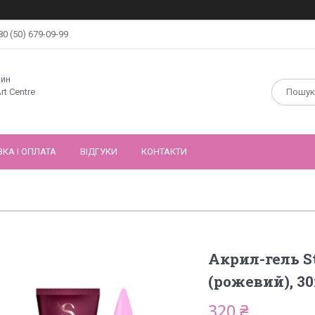
80 (50) 679-09-99
зин
rt Centre
КА І ОПЛАТА
ВІДГУКИ
КОНТАКТИ
Акрил-гель St
(рожевий), 3
320 ₴