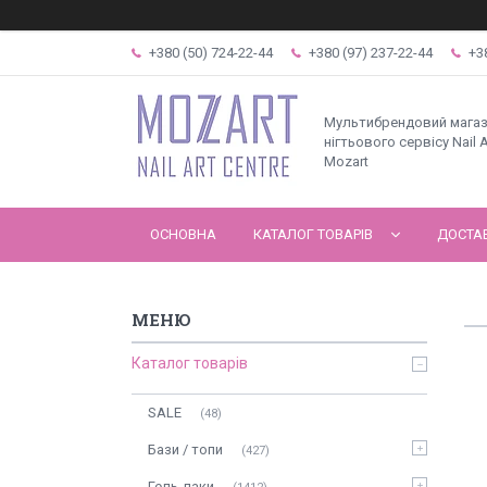
+380 (50) 724-22-44
+380 (97) 237-22-44
+3
Мультибрендовий мага
нігтьового сервісу Nail A
Mozart
ОСНОВНА
КАТАЛОГ ТОВАРІВ
ДОСТАВ
Каталог товарів
SALE
48
Бази / топи
427
Гель-лаки