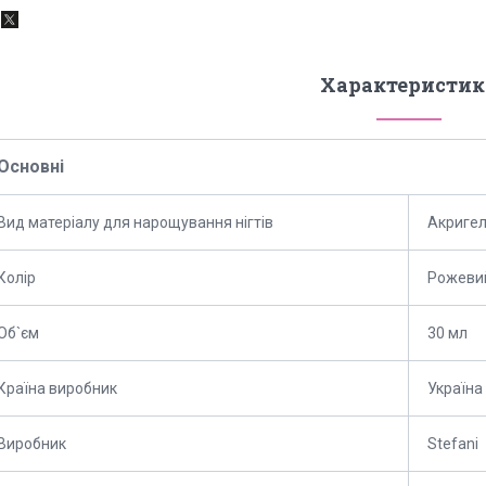
Характеристик
Основні
Вид матеріалу для нарощування нігтів
Акригел
Колір
Рожеви
Об`єм
30 мл
Країна виробник
Україна
Виробник
Stefani