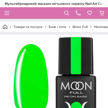
Мультибрендовий магазин нігтьового сервісу Nail Art Centr
Товари та послуги
Бази / топи
Moon Full
Неонова 