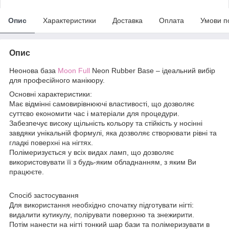
Опис
Характеристики
Доставка
Оплата
Умови п
Опис
Неонова база
Moon Full
Neon Rubber Base – ідеальний вибір
для професійного манікюру.
Основні характеристики:
Має відмінні самовирівнюючі властивості, що дозволяє
суттєво економити час і матеріали для процедури.
Забезпечує високу щільність кольору та стійкість у носінні
завдяки унікальній формулі, яка дозволяє створювати рівні та
гладкі поверхні на нігтях.
Полімеризується у всіх видах ламп, що дозволяє
використовувати її з будь-яким обладнанням, з яким Ви
працюєте.
Спосіб застосування
Для використання необхідно спочатку підготувати нігті:
видалити кутикулу, полірувати поверхню та знежирити.
Потім нанести на нігті тонкий шар бази та полімеризувати в