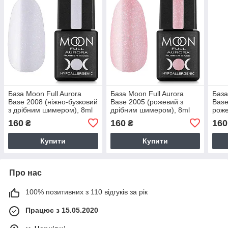
База Moon Full Aurora
База Moon Full Aurora
База
Base 2008 (ніжно-бузковий
Base 2005 (рожевий з
Base
з дрібним шимером), 8ml
дрібним шимером), 8ml
роже
шиме
160
160
160
₴
₴
Купити
Купити
Про нас
100% позитивних з 110 відгуків за рік
Працює з 15.05.2020