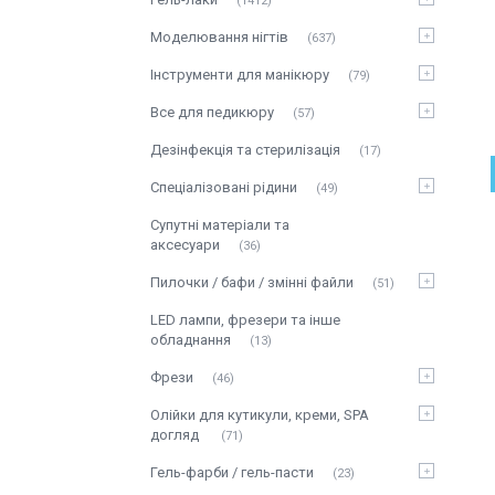
1412
Моделювання нігтів
637
Інструменти для манікюру
79
Все для педикюру
57
Дезінфекція та стерилізація
17
Спеціалізовані рідини
49
Супутні матеріали та
аксесуари
36
Пилочки / бафи / змінні файли
51
LED лампи, фрезери та інше
обладнання
13
Фрези
46
Олійки для кутикули, креми, SPA
догляд
71
Гель-фарби / гель-пасти
23