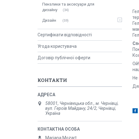
Пензлики та аксесуари для
дизайну
34
Гел
тер
Дизайн
59
Гел
ма
Сертифікати відповідності
Ге
Сп
Угода користувача
Пок
Кож
Договір публічної оферти
Ой!
наш
Не
КОНТАКТИ
Дяк
58001, Чернівецька обл., м. Чернівці,
вул. Героїв Майдану, 24/2, Чернівці,
Україна
Mariana Mozart