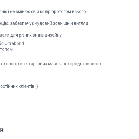
ніє і не змінює свій колір протягом всього
тенцію, забезпечує чудовий зовнішній вигляд
ати для різних видів дизайну.
о Ultrabond.
 топом.
то палітр всіх торгових марок, що представлені в
тійних клієнтів :)
и