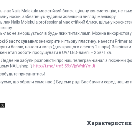
ь-лак Nails Molekula має стійкий блиск, щільну консистенцію, не тьмя
міну носки, забезпечує чудовий зовнішній вигляд манікюру.
ь лак Nails Molekula professional має стійкий блиск, щільну консис
нікюру.
ль-лак не зморщується в будь-яких типах ламп. Можна використовув
осіб застосування:
знежирити нігтьову пластину, нанести Primer аб
рити базою, нанести колір (для кращого ефекту 2 шари). Закріпити
ен етап роботи просушувати в UV/ LED-лампі – 2 хв/1 хв.
 Ледве не забули розповісти про наш телеграм-канал з якісними фо
ому NAIL shop: ⤵️
http://t.me/+m5I59xVjpWhkYmJi
 забудьте приєднатись!
уємо, що обрали саме нас :) Будемо раді Вас бачити серед наших пос
Характеристик