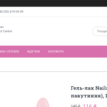
80 (50) 679-09-99
зин
rt Centre
КА І ОПЛАТА
ВІДГУКИ
КОНТАКТИ
Гель-лак Nail
павутиння), 
116 ₴
145 ₴