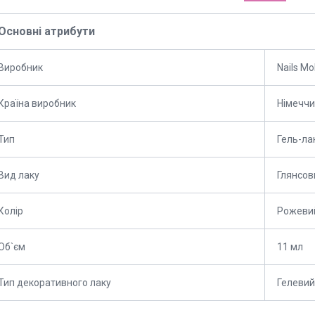
Основні атрибути
Виробник
Nails Mo
Країна виробник
Німечч
Тип
Гель-ла
Вид лаку
Глянсов
Колір
Рожеви
Об`єм
11 мл
Тип декоративного лаку
Гелевий