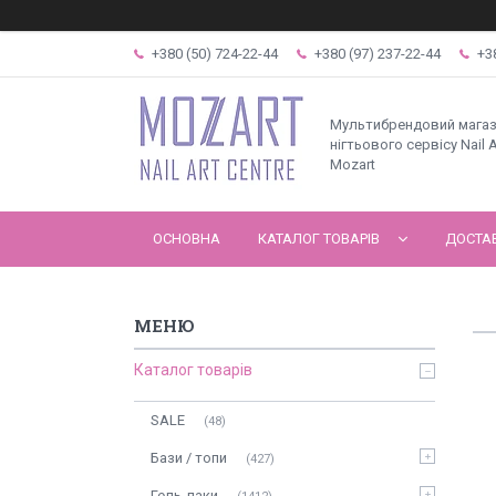
+380 (50) 724-22-44
+380 (97) 237-22-44
+3
Мультибрендовий мага
нігтьового сервісу Nail A
Mozart
ОСНОВНА
КАТАЛОГ ТОВАРІВ
ДОСТАВ
Каталог товарів
SALE
48
Бази / топи
427
Гель-лаки