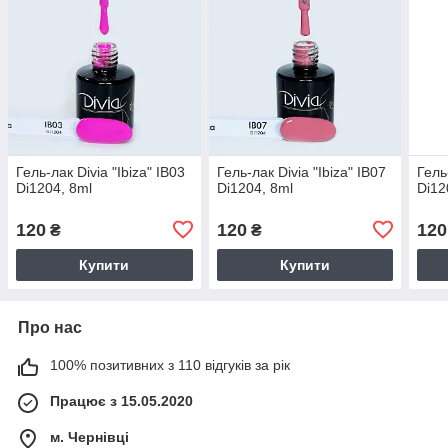
Гель-лак Divia "Ibiza" IB03
Гель-лак Divia "Ibiza" IB07
Гель
Di1204, 8ml
Di1204, 8ml
Di12
120
120
120
₴
₴
Купити
Купити
Про нас
100% позитивних з 110 відгуків за рік
Працює з 15.05.2020
м. Чернівці