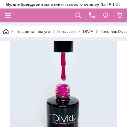
Мультибрендовий магазин нігтьового сервісу Nail Art Centr
Товари та послуги
Гель-лаки
DIVIA
Гель-лак Divia