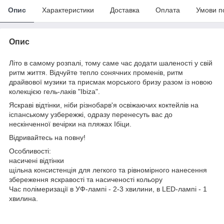
Опис
Характеристики
Доставка
Оплата
Умови п
Опис
Літо в самому розпалі, тому саме час додати шаленості у свій
ритм життя. Відчуйте тепло сонячних променів, ритм
драйвової музики та присмак морського бризу разом із новою
колекцією гель-лаків "Ibiza".
Яскраві відтінки, ніби різнобарв'я освіжаючих коктейлів на
іспанському узбережжі, одразу перенесуть вас до
нескінченної вечірки на пляжах Ібіци.
Відривайтесь на повну!
Особливості:
насичені відтінки
щільна консистенція для легкого та рівномірного нанесення
збереження яскравості та насиченості кольору
Час полімеризації в УФ-лампі - 2-3 хвилини, в LED-лампі - 1
хвилина.