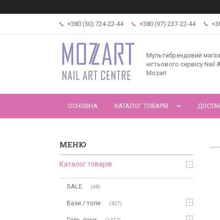
+380 (50) 724-22-44
+380 (97) 237-22-44
+3
Мультибрендовий мага
нігтьового сервісу Nail A
Mozart
ОСНОВНА
КАТАЛОГ ТОВАРІВ
ДОСТАВ
Каталог товарів
SALE
48
Бази / топи
427
Гель-лаки