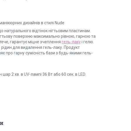
манікюрних дизайнів в стилі Nude
до натурального відтінок нігтьовим пластинам.
нігтьову поверхню максимально рівною, гарною та
 тече, гарантує міцне зчеплення
гель-лаку
і гелю.
рідин для видалення гель-лаку. Продукт
є про гарну сумісність бази з будь-якими гель-
ар 2 хв. в UV-лампі 36 Вт або 60 сек. в LED.
и