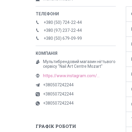
+380 (50) 724-22-44
+380 (97) 237-22-44
+380 (50) 679-09-99
Мультибрендовий магазин нігтьвого
сервісу "Nail Art Centre Mozart"
https://www.instagram.com/mozart_nail
+380507242244
+380507242244
+380507242244
ГРАФІК РОБОТИ