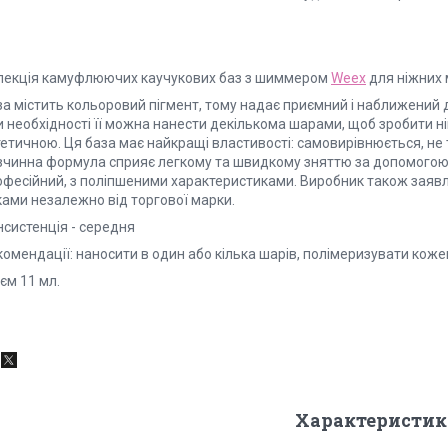
лекція камуфлюючих каучукових баз з шиммером
Weex
для ніжних 
за містить кольоровий пігмент, тому надає приємний і наближений 
и необхідності її можна нанести декількома шарами, щоб зробити 
тетичною. Ця база має найкращі властивості: самовирівнюється, не
зчинна формула сприяє легкому та швидкому зняттю за допомогою 
офесійний, з поліпшеними характеристиками. Виробник також заявля
ками незалежно від торгової марки.
нсистенція - середня
омендації: наносити в один або кілька шарів, полімеризувати кожен ш
єм 11 мл.
Характеристик