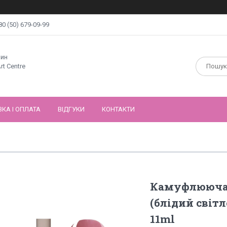
80 (50) 679-09-99
зин
rt Centre
КА І ОПЛАТА
ВІДГУКИ
КОНТАКТИ
Камуфлююча 
(блідий світ
11ml