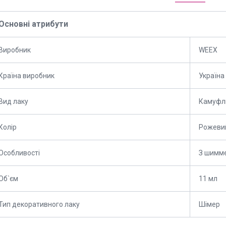
Основні атрибути
Виробник
WEEX
Країна виробник
Україна
Вид лаку
Камуфл
Колір
Рожеви
Особливості
З шимм
Об`єм
11 мл
Тип декоративного лаку
Шімер