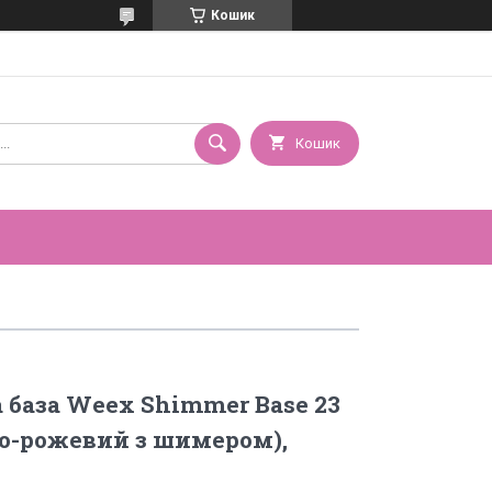
Кошик
Кошик
база Weex Shimmer Base 23
ло-рожевий з шимером),