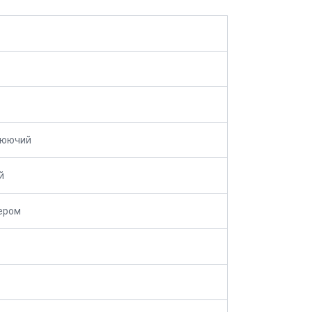
юючий
й
ером