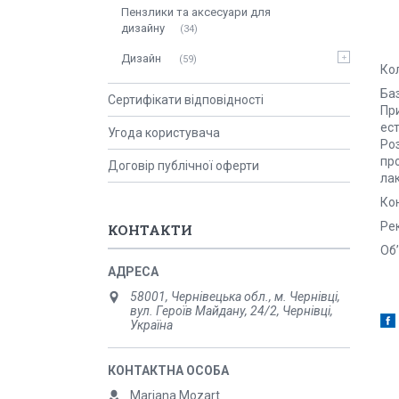
Пензлики та аксесуари для
дизайну
34
Дизайн
59
Ко
Ба
Сертифікати відповідності
Пр
ес
Угода користувача
Ро
пр
Договір публічної оферти
ла
Ко
Рек
КОНТАКТИ
Об’
58001, Чернівецька обл., м. Чернівці,
вул. Героїв Майдану, 24/2, Чернівці,
Україна
Mariana Mozart