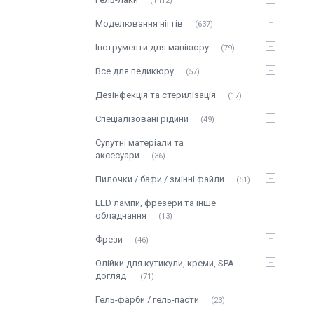
1412
Моделювання нігтів
637
Інструменти для манікюру
79
Все для педикюру
57
Дезінфекція та стерилізація
17
Спеціалізовані рідини
49
Супутні матеріали та
аксесуари
36
Пилочки / бафи / змінні файли
51
LED лампи, фрезери та інше
обладнання
13
Фрези
46
Олійки для кутикули, креми, SPA
догляд
71
Гель-фарби / гель-пасти
23