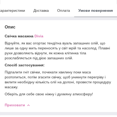
арактеристики
Доставка
Оплата
Умови повернення
Опис
Свічка масажна
Divia
Відчуйте, як вас огортає тендітна вуаль запашних олій, що
лише за одну мить переносять у світ мрій та насолод. Плавні
рухи дозволяють відчути, як кожна клітинка тіла
розслабляється під дією запашних олій.
Спосіб застосування:
Підпалити гніт свічки, почекати хвилину поки маса
розтопиться, потім згасити свічку, щоб уникнути перегріву і
вилити необхідну кількість олії на долоні, провести процедуру
масажу.
Оберіть для себе свою ніжну і духмяну атмосферу!
Приховати