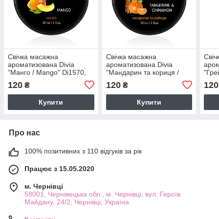
Свічка масажна
Свічка масажна
Свіч
ароматизована Divia
ароматизована Divia
аром
"Манго / Mango" Di1570,
"Мандарин та кориця /
"Гре
30мл
Tangerine & Cinnamon"
Di15
120
120
120
₴
₴
Di1570, 30мл
Купити
Купити
Про нас
100% позитивних з 110 відгуків за рік
Працює з 15.05.2020
м. Чернівці
58001, Чернівецька обл., м. Чернівці, вул. Героїв
Майдану, 24/2, Чернівці, Україна