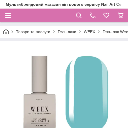
Мультибрендовий магазин нігтьового сервісу Nail Art Centr
Товари та послуги
Гель-лаки
WEEX
Гель-лак Wee