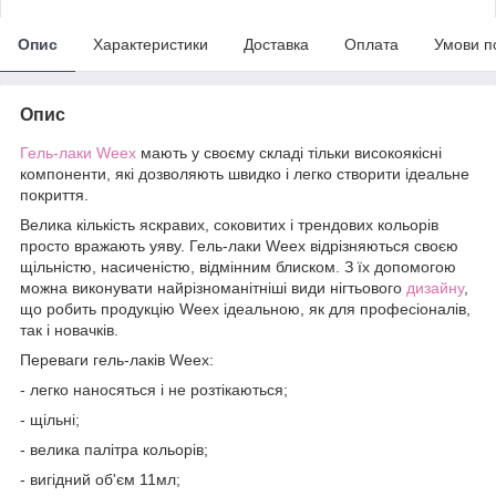
Опис
Характеристики
Доставка
Оплата
Умови п
Опис
Гель-лаки
Weex
мають у своєму складі тільки високоякісні
компоненти, які дозволяють швидко і легко створити ідеальне
покриття.
Велика кількість яскравих, соковитих і трендових кольорів
просто вражають уяву. Гель-лаки Weex відрізняються своєю
щільністю, насиченістю, відмінним блиском. З їх допомогою
можна виконувати найрізноманітніші види нігтьового
дизайну
,
що робить продукцію Weex ідеальною, як для професіоналів,
так і новачків.
Переваги гель-лаків Weex:
- легко наносяться і не розтікаються;
- щільні;
- велика палітра кольорів;
- вигідний об'єм 11мл;