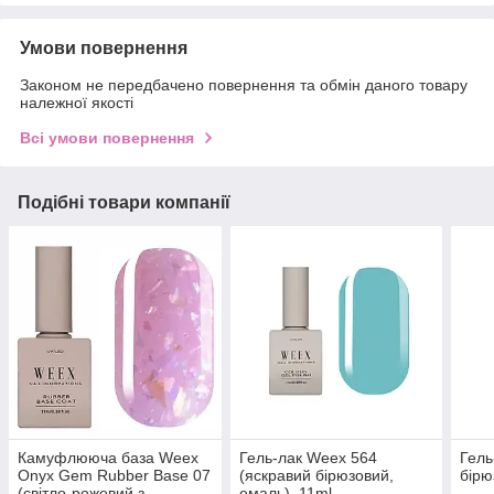
Умови повернення
Законом не передбачено повернення та обмін даного товару
належної якості
Всі умови повернення
Подібні товари компанії
Камуфлююча база Weex
Гель-лак Weex 564
Гель
Onyx Gem Rubber Base 07
(яскравий бірюзовий,
бірю
(світло-рожевий з
емаль), 11ml