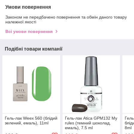
Умови повернення
Законом не передбачено повернення та обмін даного товару
належної якості
Всі умови повернення
Подібні товари компанії
Гель-лак Weex 560 (блідий
Гель-лак Atica GPM132 My
Гель
зелений, емаль), 11ml
rules (темний шоколад,
блід
емаль), 7.5 ml
8ml