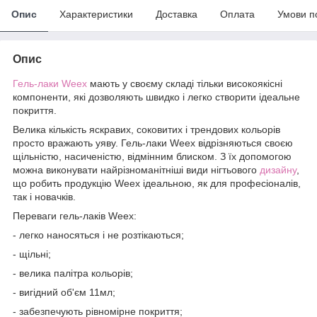
Опис
Характеристики
Доставка
Оплата
Умови п
Опис
Гель-лаки
Weex
мають у своєму складі тільки високоякісні
компоненти, які дозволяють швидко і легко створити ідеальне
покриття.
Велика кількість яскравих, соковитих і трендових кольорів
просто вражають уяву. Гель-лаки Weex відрізняються своєю
щільністю, насиченістю, відмінним блиском. З їх допомогою
можна виконувати найрізноманітніші види нігтьового
дизайну
,
що робить продукцію Weex ідеальною, як для професіоналів,
так і новачків.
Переваги гель-лаків Weex:
- легко наносяться і не розтікаються;
- щільні;
- велика палітра кольорів;
- вигідний об'єм 11мл;
- забезпечують рівномірне покриття;