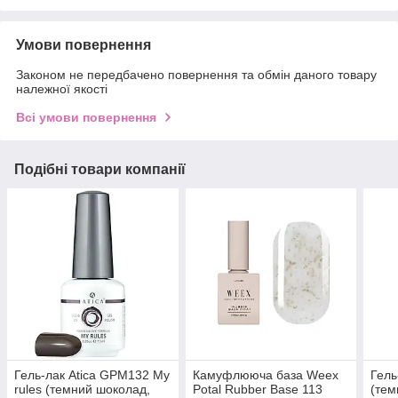
Умови повернення
Законом не передбачено повернення та обмін даного товару
належної якості
Всі умови повернення
Подібні товари компанії
Гель-лак Atica GPM132 My
Камуфлююча база Weex
Гель
rules (темний шоколад,
Potal Rubber Base 113
(тем