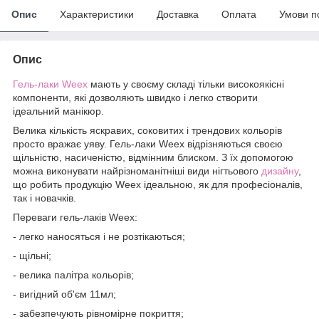
Опис
Характеристики
Доставка
Оплата
Умови п
Опис
Гель-лаки
Weex
мають у своєму складі тільки високоякісні
компоненти, які дозволяють швидко і легко створити
ідеальний манікюр.
Велика кількість яскравих, соковитих і трендових кольорів
просто вражає уяву. Гель-лаки Weex відрізняються своєю
щільністю, насиченістю, відмінним блиском. З їх допомогою
можна виконувати найрізноманітніші види нігтьового
дизайну
,
що робить продукцію Weex ідеальною, як для професіоналів,
так і новачків.
Переваги гель-лаків Weex:
- легко наносяться і не розтікаються;
- щільні;
- велика палітра кольорів;
- вигідний об'єм 11мл;
- забезпечують рівномірне покриття;