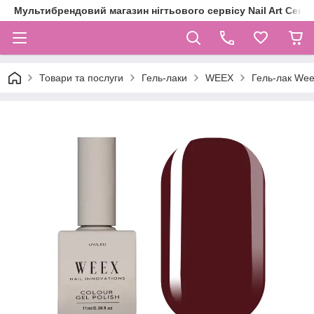
Мультибрендовий магазин нігтьового сервісу Nail Art Centr
Товари та послуги
Гель-лаки
WEEX
Гель-лак Wee