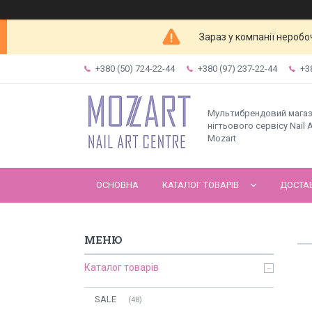
Зараз у компанії неробо
+380 (50) 724-22-44
+380 (97) 237-22-44
+3
Мультибрендовий мага
нігтьового сервісу Nail A
Mozart
ОСНОВНА
КАТАЛОГ ТОВАРІВ
ДОСТАВ
Каталог товарів
SALE
48