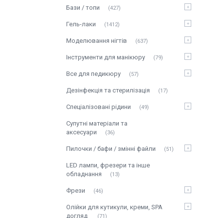
Бази / топи
427
Гель-лаки
1412
Моделювання нігтів
637
Інструменти для манікюру
79
Все для педикюру
57
Дезінфекція та стерилізація
17
Спеціалізовані рідини
49
Супутні матеріали та
аксесуари
36
Пилочки / бафи / змінні файли
51
LED лампи, фрезери та інше
обладнання
13
Фрези
46
Олійки для кутикули, креми, SPA
догляд
71