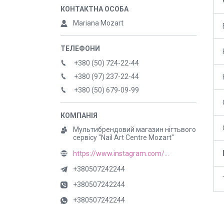
Mariana Mozart
+380 (50) 724-22-44
+380 (97) 237-22-44
+380 (50) 679-09-99
Мультибрендовий магазин нігтьвого
сервісу "Nail Art Centre Mozart"
https://www.instagram.com/mozart_nail
+380507242244
+380507242244
+380507242244