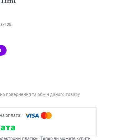
 11ml
:
17130
но повернення та обмін даного товару
електронні платежі. Тепер ви можете купити