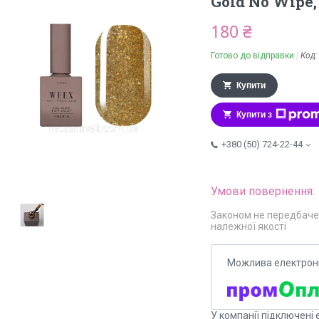
Gold No Wipe,
180 ₴
Готово до відправки
Код
Купити
Купити з
+380 (50) 724-22-44
Законом не передбаче
належної якості
У компанії підключені 