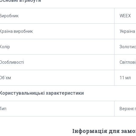
Основні атрибути
Виробник
WEEX
Країна виробник
Україна
Колір
Золотис
Особливості
Світлов
Об`єм
11 мл
Користувальницькі характеристики
Тип
Верхнє 
Інформація для зам