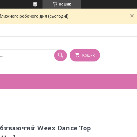
Кошик
ближчого робочого дня (сьогодні).
Кошик
дбиваючий Weex Dance Top