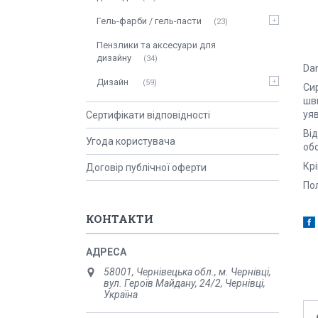
Гель-фарби / гель-пасти
23
Пензлики та аксесуари для
дизайну
34
Da
Дизайн
59
Си
шви
уяв
Сертифікати відповідності
Від
Угода користувача
об
Крі
Договір публічної оферти
Пол
КОНТАКТИ
58001, Чернівецька обл., м. Чернівці,
вул. Героїв Майдану, 24/2, Чернівці,
Україна