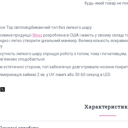
будь-який товар не по
nce Top світловідбиваючий топ без липкого шару.
ровина продукції
Weex
розроблена в США і мають у своєму складі т
дко і легко створити ідеальний манікюр. Велика кількість яскравих
у.
сутність липкого шару спрощує роботу з топом, тому і початківцям
ов'язково сподобається.
м естетичної сторони, топ забезпечує довготривале носіння покрит
імеризація займає 2 хв. у UV-лампі або 30-60 секунд в LED.
Характеристик