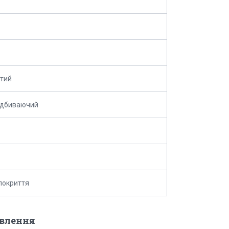
тий
ідбиваючий
покриття
овлення