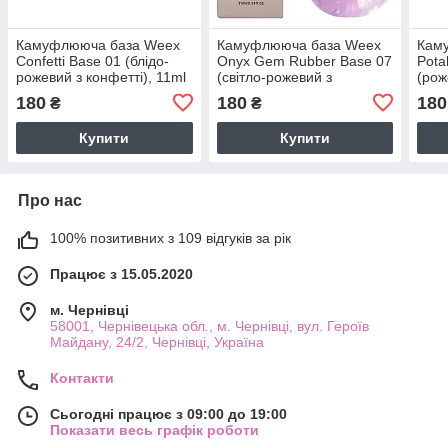
Камуфлююча база Weex
Камуфлююча база Weex
Кам
Confetti Base 01 (блідо-
Onyx Gem Rubber Base 07
Pota
рожевий з конфетті), 11ml
(світло-рожевий з
(рож
різнобарвними
пота
180
180
180
₴
₴
пластівцями юкі), 11ml
Купити
Купити
Про нас
100% позитивних з 109 відгуків за рік
Працює з 15.05.2020
м. Чернівці
58001, Чернівецька обл., м. Чернівці, вул. Героїв
Майдану, 24/2, Чернівці, Україна
Контакти
Сьогодні працює з 09:00 до 19:00
Показати весь графік роботи