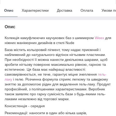
Опис
Характеристики
Доставка
Оплата
Умови п
Опис
Колекція камуфлюючих каучукових баз з шиммером
Weex
для
ніжних манікюрних дизайнів в стилі Nude
База містить кольоровий пігмент, тому надає приємний і
наближений до натурального відтінок нігтьовим пластинам.
При необхідності її можна нанести декількома шарами, щоб
зробити нігтьову поверхню максимально рівною, гарною та
естетичною. Ця база має найкращі властивості:
самовирівнюється, не тече, гарантує міцне зчеплення
гель-
лаку
і гелю. Розчинна формула сприяє легкому та швидкому
зняттю за допомогою рідин для видалення гель-лаку. Продукт
професійний, з поліпшеними характеристиками. Виробник
також заявляє про гарну сумісність бази з будь-якими гель-
лаками незалежно від торгової марки.
Консистенція - середня
Рекомендації: наносити в один або кілька шарів,