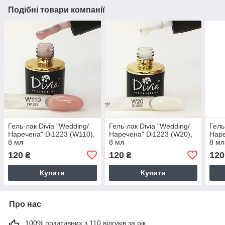
Подібні товари компанії
Гель-лак Divia "Wedding/
Гель-лак Divia "Wedding/
Гель
Наречена" Di1223 (W110),
Наречена" Di1223 (W20),
Наре
8 мл
8 мл
8 мл
120
120
120
₴
₴
Купити
Купити
Про нас
100% позитивних з 110 відгуків за рік