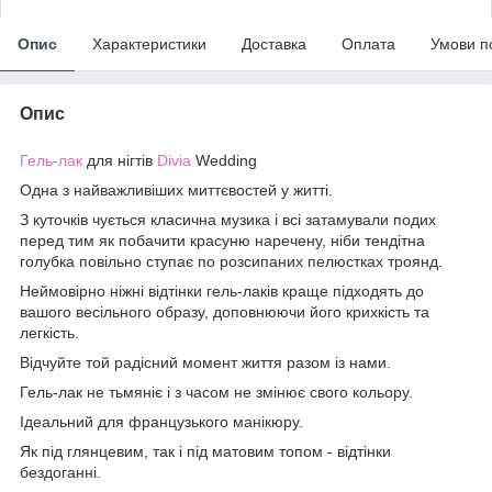
Опис
Характеристики
Доставка
Оплата
Умови п
Опис
Гель-лак
для нігтів
Divia
Wedding
Одна з найважливіших миттєвостей у житті.
З куточків чується класична музика і всі затамували подих
перед тим як побачити красуню наречену, ніби тендітна
голубка повільно ступає по розсипаних пелюстках троянд.
Неймовірно ніжні відтінки гель-лаків краще підходять до
вашого весільного образу, доповнюючи його крихкість та
легкість.
Відчуйте той радісний момент життя разом із нами.
Гель-лак не тьмяніє і з часом не змінює свого кольору.
Ідеальний для французького манікюру.
Як під глянцевим, так і під матовим топом - відтінки
бездоганні.