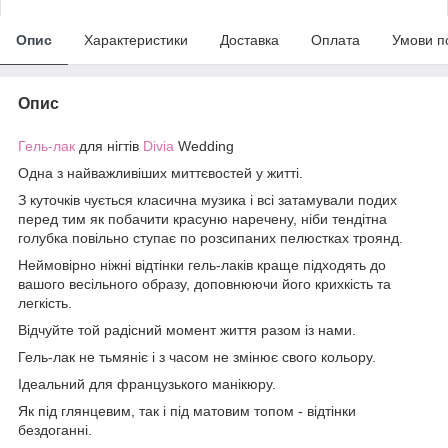
Опис
Характеристики
Доставка
Оплата
Умови п
Опис
Гель-лак
для нігтів
Divia
Wedding
Одна з найважливіших миттєвостей у житті.
З куточків чується класична музика і всі затамували подих
перед тим як побачити красуню наречену, ніби тендітна
голубка повільно ступає по розсипаних пелюстках троянд.
Неймовірно ніжні відтінки гель-лаків краще підходять до
вашого весільного образу, доповнюючи його крихкість та
легкість.
Відчуйте той радісний момент життя разом із нами.
Гель-лак не тьмяніє і з часом не змінює свого кольору.
Ідеальний для французького манікюру.
Як під глянцевим, так і під матовим топом - відтінки
бездоганні.