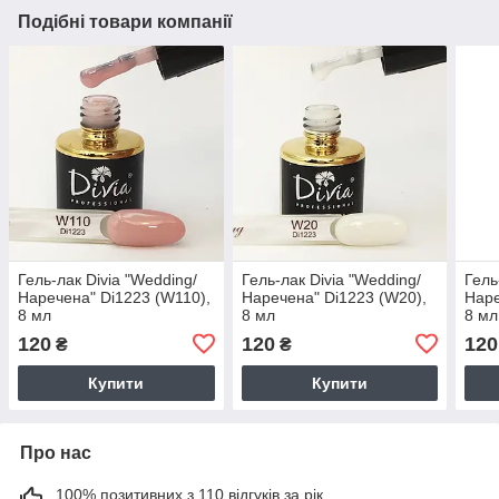
Подібні товари компанії
Гель-лак Divia "Wedding/
Гель-лак Divia "Wedding/
Гель
Наречена" Di1223 (W110),
Наречена" Di1223 (W20),
Наре
8 мл
8 мл
8 мл
120
120
120
₴
₴
Купити
Купити
Про нас
100% позитивних з 110 відгуків за рік