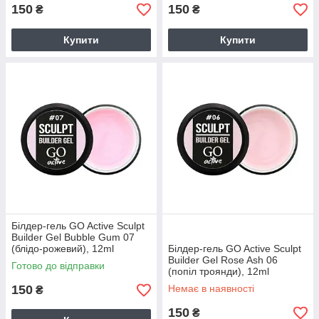
150
150
₴
₴
Купити
Купити
Білдер-гель GO Active Sculpt
Builder Gel Bubble Gum 07
(блідо-рожевий), 12ml
Білдер-гель GO Active Sculpt
Builder Gel Rose Ash 06
Готово до відправки
(попіл троянди), 12ml
150
Немає в наявності
₴
150
₴