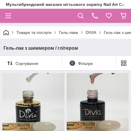
Мультибрендовий магазин нігтьового сервісу Nail Art Centr
Товари та послуги
Гель-лаки
DIVIA
Гель-лак з ши
Гель-лак з шиммером / глітером
Сортування
0
Фільтри