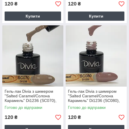
120
120
₴
₴
Купити
Купити
Гель-лак Divia з шимером
Гель-лак Divia з шимером
"Salted Caramel/Солона
"Salted Caramel/Солона
Карамель" Di1236 (SC070),
Карамель" Di1236 (SC080),
8мл
8мл
Готово до відправки
Готово до відправки
120
120
₴
₴