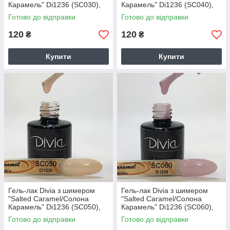
Карамель" Di1236 (SC030),
Карамель" Di1236 (SC040),
8мл
8мл
Готово до відправки
Готово до відправки
120
120
₴
₴
Купити
Купити
Гель-лак Divia з шимером
Гель-лак Divia з шимером
"Salted Caramel/Солона
"Salted Caramel/Солона
Карамель" Di1236 (SC050),
Карамель" Di1236 (SC060),
8мл
8мл
Готово до відправки
Готово до відправки