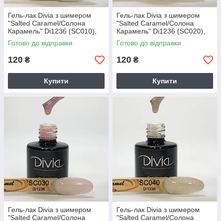
Гель-лак Divia з шимером
Гель-лак Divia з шимером
"Salted Caramel/Солона
"Salted Caramel/Солона
Карамель" Di1236 (SC010),
Карамель" Di1236 (SC020),
8мл
8мл
Готово до відправки
Готово до відправки
120
120
₴
₴
Купити
Купити
Гель-лак Divia з шимером
Гель-лак Divia з шимером
"Salted Caramel/Солона
"Salted Caramel/Солона